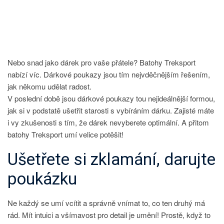
S
NÁZVEM
BATOHY
TREKSPORT
Nebo snad jako dárek pro vaše přátele? Batohy Treksport
nabízí víc. Dárkové poukazy jsou tím nejvděčnějším řešením,
jak někomu udělat radost.
V poslední době jsou dárkové poukazy tou nejideálnější formou,
jak si v podstatě ušetřit starosti s vybíráním dárku. Zajisté máte
i vy zkušenosti s tím, že dárek nevyberete optimální. A přitom
batohy Treksport
umí velice potěšit!
Ušetřete si zklamání, darujte
poukázku
Ne každý se umí vcítit a správně vnímat to, co ten druhý má
rád. Mít intuici a všímavost pro detail je umění! Prostě, když to