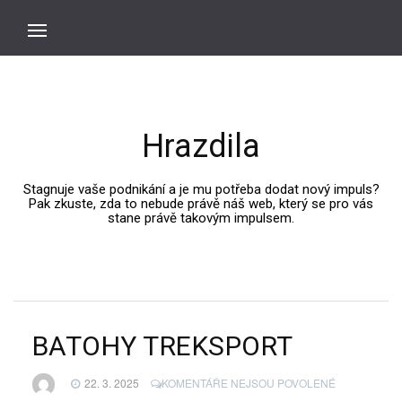
Hrazdila
Stagnuje vaše podnikání a je mu potřeba dodat nový impuls?
Pak zkuste, zda to nebude právě náš web, který se pro vás
stane právě takovým impulsem.
BATOHY TREKSPORT
U
22. 3. 2025
KOMENTÁŘE NEJSOU POVOLENÉ
TEXTU