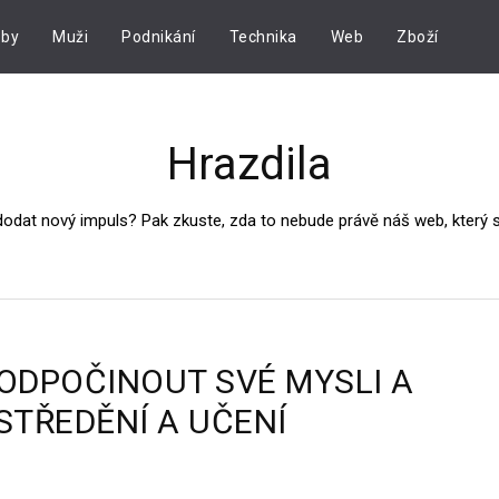
by
Muži
Podnikání
Technika
Web
Zboží
Hrazdila
dodat nový impuls? Pak zkuste, zda to nebude právě náš web, který
 ODPOČINOUT SVÉ MYSLI A
STŘEDĚNÍ A UČENÍ