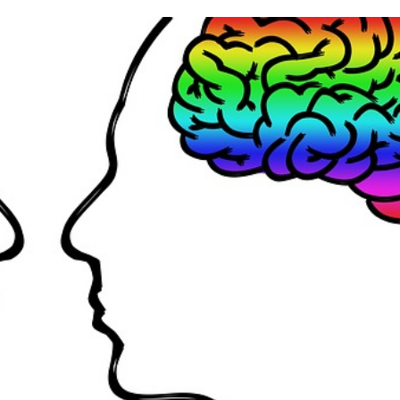
OUT
ST
ĚNÍ