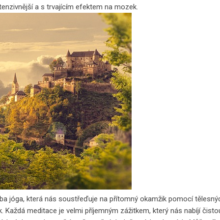
enzivnější a s trvajícím efektem na mozek.
řeba jóga, která nás soustřeďuje na přítomný okamžik pomocí tělesný
k. Každá meditace je velmi příjemným zážitkem, který nás nabíjí čisto