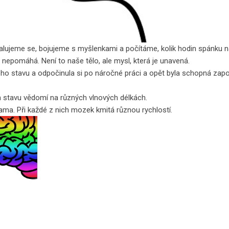
evalujeme se, bojujeme s myšlenkami a počítáme, kolik hodin spánku 
epomáhá. Není to naše tělo, ale mysl, která je unavená.
ho stavu a odpočinula si po náročné práci a opět byla schopná zapoj
m stavu vědomí na různých vlnových délkách.
gama. Při každé z nich mozek kmitá různou rychlostí.