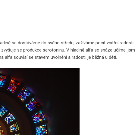
 hladině se dostáváme do svého středu, zažíváme pocit vnitřní radosti
 zvyšuje se produkce serotoninu. V hladině alfa se snáze učíme, js
na alfa souvisí se stavem uvolnění a radosti, je běžná u dětí.