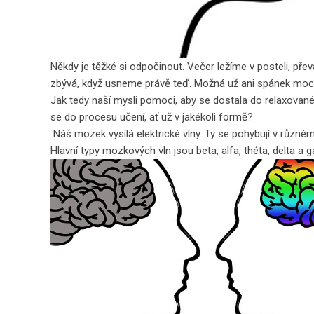
Někdy je těžké si odpočinout. Večer ležíme v posteli, př
zbývá, když usneme právě teď. Možná už ani spánek moc n
Jak tedy naší mysli pomoci, aby se dostala do relaxované
se do procesu učení, ať už v jakékoli formě?
Náš mozek vysílá elektrické vlny. Ty se pohybují v různé
Hlavní typy mozkových vln jsou beta, alfa, théta, delta a 