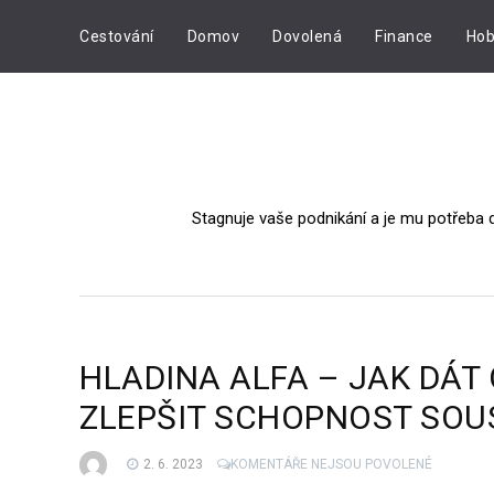
Cestování
Domov
Dovolená
Finance
Hob
Stagnuje vaše podnikání a je mu potřeba 
HLADINA ALFA – JAK DÁT
ZLEPŠIT SCHOPNOST SOU
U
2. 6. 2023
KOMENTÁŘE NEJSOU POVOLENÉ
TEXTU