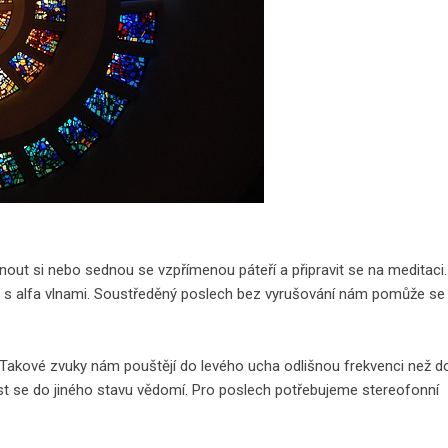
nout si nebo sednou se vzpřímenou páteří a připravit se na meditaci.
s alfa vlnami. Soustředěný poslech bez vyrušování nám pomůže se
. Takové zvuky nám pouštějí do levého ucha odlišnou frekvenci než d
st se do jiného stavu vědomí. Pro poslech potřebujeme stereofonní