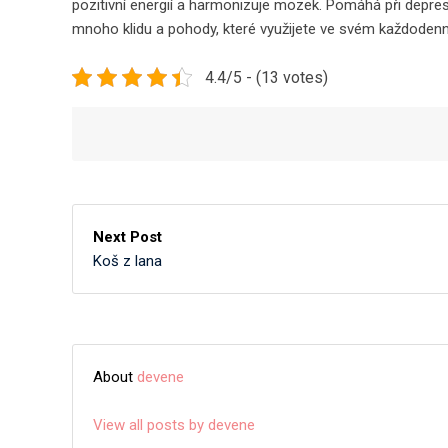
pozitivní energií a harmonizuje mozek. Pomáhá při depre
mnoho klidu a pohody, které využijete ve svém každodenn
4.4/5 - (13 votes)
Next Post
Koš z lana
About
devene
View all posts by devene