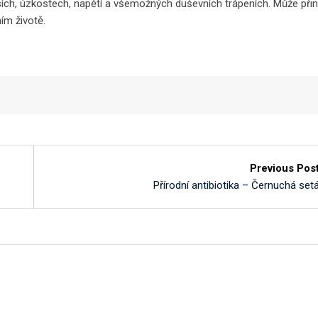
sích, úzkostech, napětí a všemožných duševních trápeních. Může při
ím životě.
Previous Pos
Přírodní antibiotika – Černuchá set