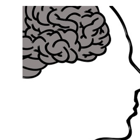
S
NÁZVEM
HLADINA
ALFA
–
JAK
DÁT
ODPOČIN
SVÉ
MYSLI
A
ZLEPŠIT
SCHOPNO
SOUSTŘED
A
UČENÍ