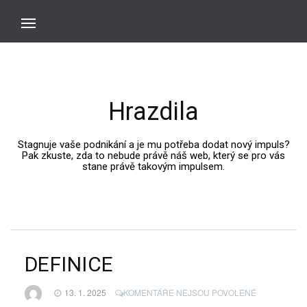
Hrazdila
Stagnuje vaše podnikání a je mu potřeba dodat nový impuls?
Pak zkuste, zda to nebude právě náš web, který se pro vás
stane právě takovým impulsem.
DEFINICE
U
13. 1. 2025
KOMENTÁŘE NEJSOU POVOLENÉ
TEXTU