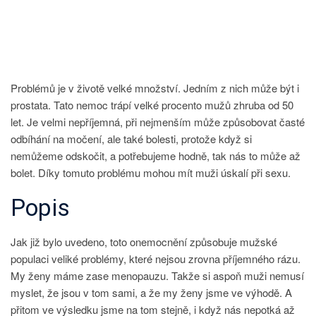
S
NÁZVEM
DEFINICE
Problémů je v životě velké množství. Jedním z nich může být i
prostata
. Tato nemoc trápí velké procento mužů zhruba od 50
let. Je velmi nepříjemná, při nejmenším může způsobovat časté
odbíhání na močení, ale také bolesti, protože když si
nemůžeme odskočit, a potřebujeme hodně, tak nás to může až
bolet. Díky tomuto problému mohou mít muži úskalí při sexu.
Popis
Jak již bylo uvedeno, toto onemocnění způsobuje mužské
populaci veliké problémy, které nejsou zrovna příjemného rázu.
My ženy máme zase menopauzu. Takže si aspoň muži nemusí
myslet, že jsou v tom sami, a že my ženy jsme ve výhodě. A
přitom ve výsledku jsme na tom stejně, i když nás nepotká až