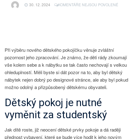
U
30. 12. 2024
KOMENTÁŘE NEJSOU POVOLENÉ
TEXTU
S
NÁZVEM
DOPŘEJTE
DÍTĚTI
SVÉ
VLASTNÍ
Při výběru nového dětského pokojíčku věnuje zvláštní
SOUKROMÍ
pozornost jeho zpracování. Je známo, že děti rády zkoumají
vše kolem sebe a k nábytku se tak často nechovají s velkou
ohleduplností. Měli byste si dát pozor na to, aby byl dětský
nábytek nejen dobrý po designové stránce, ale aby byl pokud
možno odolný a přizpůsobený dětskému obyvateli.
Dětský pokoj je nutné
vyměnit za studentský
Jak dítě roste, již neocení dětské prvky pokoje a dá raději
přednost vybavení, které se bude více hodit k jeho novým