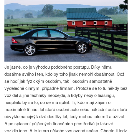
Je jasné, co je výhodou podobného postupu. Díky němu
dosáhne svého i ten, kdo by toho jinak nemohl dosáhnout. Což
se hodí jak fyzickým osobám, tak i osobám samostatně
výdělečně činným, případně firmám. Protože se to tu někdy bez
vozidel a jiné techniky neobejde, a kdyby nebylo leasingu,
nesplnilo by se to, co se má splnit.
Ti, kdo mají zájem o
maximálně třináct let staré osobní auto nebo nákladní auto staré
obvykle nanejvýš dvě desítky let, tedy mohou toto mít a užívat.
A po splacení půjčených finančních prostředků je takové
vozidlo jeho. A to je pro někoho vyslovená spása.
Chcete-li tedy