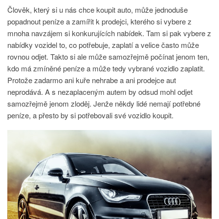
Člověk, který si u nás chce koupit auto, může jednoduše
popadnout peníze a zamířit k prodejci, kterého si vybere z
mnoha navzájem si konkurujících nabídek. Tam si pak vybere z
nabídky vozidel to, co potřebuje, zaplatí a velice často může
rovnou odjet.
Takto si ale může samozřejmě počínat jenom ten,
kdo má zmíněné peníze a může tedy vybrané vozidlo zaplatit.
Protože zadarmo ani kuře nehrabe a ani prodejce aut
neprodává. A s nezaplaceným autem by odsud mohl odjet
samozřejmě jenom zloděj.
Jenže někdy lidé nemají potřebné
peníze, a přesto by si potřebovali své vozidlo koupit.