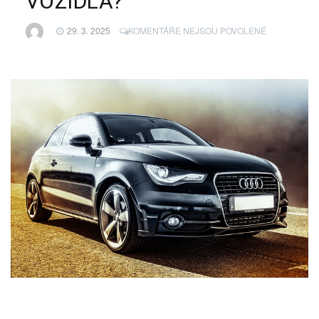
VOZIDLA?
U
29. 3. 2025
KOMENTÁŘE NEJSOU POVOLENÉ
TEXTU
S
NÁZVEM
JAK
ZAPLATIT
KOUPI
VOZIDLA?