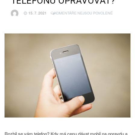
TELEFONU OPRAVOVAT?
U
15. 7. 2021
KOMENTÁŘE NEJSOU POVOLENÉ
TEXTU
S
NÁZVEM
JAKOU
PORUCHU
TELEFONU
OPRAVOVAT
Rozbil se vám telefon? Kdy má cenu dávat mobil na opravdu a