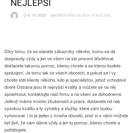
NEJLEPŠÍ
U
4. 10. 2023
KOMENTÁŘE NEJSOU POVOLENÉ
TEXTU
S
NÁZVEM
OBRÁTIT
SE
NA
Díky tomu, že se stanete zákazníky někoho, komu se dá
KVALITNÍ
doopravdy vždy a jen ve všem na sto procent důvěřovat,
FIRMU
dostanete takovou pomoc, kterou chcete a se kterou budete
JE
VŽDY
spokojení. Je tomu tak ve všech oborech, a pokud se i vy
TO
chcete stát klienty někoho, kdo je specialistou, jehož
vchodové
NEJLEPŠÍ
dveře Ostrava
jsou té nejvyšší kvality a můžete se na něj
spolehnout, kontaktujte naši firmu a na všem se dohodneme.
Jelikož máme mnoho zkušeností a praxe, dostanete od nás
vysokou kvalitu a ty výrobky a služby, které vám budou
vyhovovat. I to je jeden z mnoha důvodů, proč si s námi můžete
být jistí, že vám dáme vždy a jen tu pomoc, kterou chcete a
potřebujete.