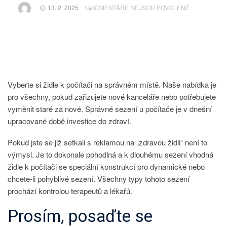
U
13. 2. 2025
KOMENTÁŘE NEJSOU POVOLENÉ
TEXTU
S
NÁZVEM
STOKRÁT
SE
VÁM
TO
Vyberte si židle k počítači na správném místě. Naše nabídka je
VRÁTÍ!
pro všechny, pokud zařizujete nové kanceláře nebo potřebujete
vyměnit staré za nové. Správné sezení u počítače je v dnešní
upracované době investice do zdraví.
Pokud jste se již setkali s reklamou na „zdravou židli“ není to
výmysl. Je to dokonale pohodlná a k dlouhému sezení vhodná
židle k počítači
se speciální konstrukcí pro dynamické nebo
chcete-li pohyblivé sezení. Všechny typy tohoto sezení
prochází kontrolou terapeutů a lékařů.
Prosím, posaďte se