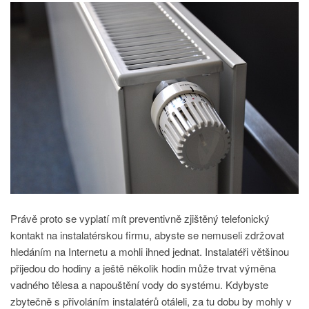
Právě proto se vyplatí mít preventivně zjištěný telefonický
kontakt na instalatérskou firmu, abyste se nemuseli zdržovat
hledáním na Internetu a mohli ihned jednat. Instalatéři většinou
přijedou do hodiny a ještě několik hodin může trvat výměna
vadného tělesa a napouštění vody do systému. Kdybyste
zbytečně s přivoláním instalatérů otáleli, za tu dobu by mohly v