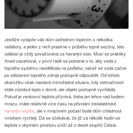
Jestliže vytápíte váš dům ústředním topením s několika
radiátory, a jeden z nich praskne v průběhu topné sezóny, tato
událost je vždy považována za havarijní stav. Musí se praktiky
ihned zasahovat, v první řadě se postarat o to, aby voda z
topného systému neodtékala na podlahu, načež se voda začne
po odstavení topného zdroje postupně odpouštět. Od tohoto
okamžiku však nastává mimořádná situace, kdy setrvačností
stále zůstává teplo v domě, ale objekt postupně vychládá.
Pokud je venkovní teplota příznivá, třeba jen lehce nad bodem
mrazu, máte relativně více času na přivolání instalatérské
havarijní služby
, ale v mrazivém počasí bude dům chladnout
mnohem rychleji. Dá se očekávat, že již za několik hodin se
teplota v obytném prostoru sníží až o deset stupňů Celsia.