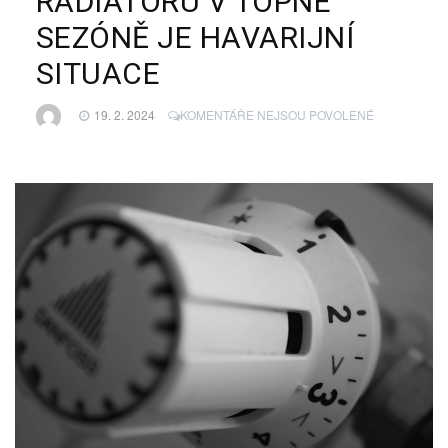
RADIÁTORU V TOPNÉ
SEZÓNĚ JE HAVARIJNÍ
SITUACE
U
19. 2. 2024
KOMENTÁŘE NEJSOU POVOLENÉ
TEXTU
S
NÁZVEM
VÝMĚNA
PRASKLÉHO
RADIÁTORU
V
TOPNÉ
SEZÓNĚ
JE
HAVARIJNÍ
SITUACE