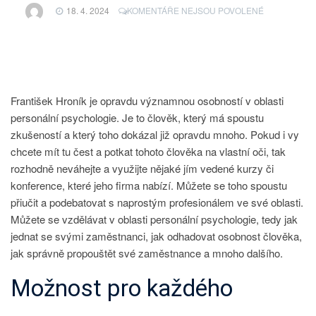
U
18. 4. 2024
KOMENTÁŘE NEJSOU POVOLENÉ
TEXTU
S
NÁZVEM
ZAKLADATE
VÝZNAMNÉ
SPOLEČNOS
František Hroník
je opravdu významnou osobností v oblasti
personální psychologie. Je to člověk, který má spoustu
zkušeností a který toho dokázal již opravdu mnoho. Pokud i vy
chcete mít tu čest a potkat tohoto člověka na vlastní oči, tak
rozhodně neváhejte a využijte nějaké jím vedené kurzy či
konference, které jeho firma nabízí. Můžete se toho spoustu
přiučit a podebatovat s naprostým profesionálem ve své oblasti.
Můžete se vzdělávat v oblasti personální psychologie, tedy jak
jednat se svými zaměstnanci, jak odhadovat osobnost člověka,
jak správně propouštět své zaměstnance a mnoho dalšího.
Možnost pro každého