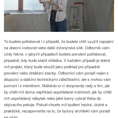
To budete potřebovat i v případě, že budete chtít využít napojení
na obecní vodovod nebo další inženýrské sítě. Odborník vám
vždy řekne, v jakých případech budete povolení potřebovat,
případně, kdy bude stačit ohláška. V každém případě je dobré
mít projekt, který bude sloužit jako podklad pro případné
povolení nebo ohlášení stavby.
Odborníci vám poradí nejen s
dispozicí a dalšími technickými záležitostmi, ale s mohou vám
pomoct i s interiérem. Málokdo si ví doopravdy rady s tím, jak
by chtěl mít doma například uspořádané místnosti, jak by chtěl
mít uspořádaný nábytek nebo jaké barvy vybrat třeba do
obývacího pokoje. Pokud chcete mít bydlení hezké, útulné a
praktické, nezapomeňte na to, že bytový architekt vám poradí
se vším.