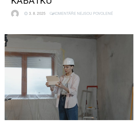
KABÁTKU
U
3. 8. 2025
KOMENTÁŘE NEJSOU POVOLENÉ
TEXTU
S
NÁZVEM
BYDLENÍ
V
NOVÉM
KABÁTKU