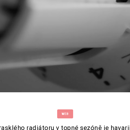
WEB
asklého radiátoru v topné sezóně je havarij