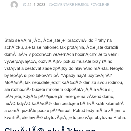
U
22. 4. 2023
KOMENTÁŘE NEJSOU POVOLENÉ
TEXTU
S
NÁZVEM
TRÁVÍTE
HODNĚ
ČASU
Stalo se vÃ¡m jiÅ¾, Å¾e jste jeli pracovnÄ› do Prahy na
NA
schÅ¯zku, ale ta se nakonec tak protÃ¡hla, Å¾e jste dorazili
CESTĚ?
domÅ¯ aÅ¾ v pozdnÃ­ch veÄernÃ­ch hodinÃ¡ch? Je to velmi
vyÄerpÃ¡vajÃ­cÃ­, obzvlÃ¡Å¡tÄ› pokud musÃ­te brzy rÃ¡no
vstÃ¡vat a cestovat zase zpÃ¡tky do hlavnÃ­ho mÄ›sta. Nebylo
by lepÅ¡Ã­ si pro takovÃ© pÅ™Ã­pady najÃ­t ubytovÃ¡nÃ­?
MoÅ¾nÃ¡ tak nebudete jezdit kaÅ¾dÃ½ den za svou rodinou,
ale rozhodnÄ› budete mnohem odpoÄatÄ›jÅ¡Ã­ a vÃ­ce si ji
uÅ¾ijete, kdyÅ¾ pÅ™ijede plni energie na vÃ­kend domu,
neÅ¾ kdyÅ¾ kaÅ¾dÃ½ den cestujete bÅ¯hvÃ­ kolik kilometrÅ¯
a domÅ¯ jezdÃ­te pouze pÅ™espat. Pokud tedy mÃ¡te zÃ¡jem o
kvalitnÃ­, ale levnÃ© ubytovÃ¡nÃ­, je tu pro vÃ¡s
ubytovna Praha
.