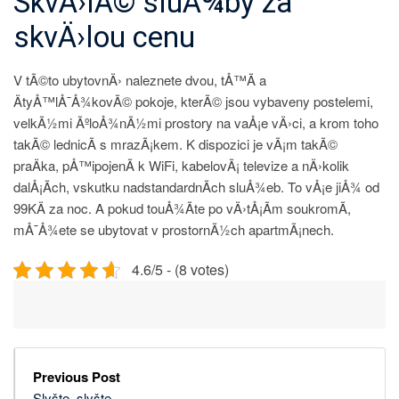
SkvÄ›lÃ© sluÅ¾by za
skvÄ›lou cenu
V tÃ©to ubytovnÄ› naleznete dvou, tÅ™Ã­ a
ÄtyÅ™lÅ¯Å¾kovÃ© pokoje, kterÃ© jsou vybaveny postelemi,
velkÃ½mi ÃºloÅ¾nÃ½mi prostory na vaÅ¡e vÄ›ci, a krom toho
takÃ© lednicÃ­ s mrazÃ¡kem. K dispozici je vÃ¡m takÃ©
praÄka, pÅ™ipojenÃ­ k WiFi, kabelovÃ¡ televize a nÄ›kolik
dalÅ¡Ã­ch, vskutku nadstandardnÃ­ch sluÅ¾eb. To vÅ¡e jiÅ¾ od
99KÄ za noc. A pokud touÅ¾Ã­te po vÄ›tÅ¡Ã­m soukromÃ­,
mÅ¯Å¾ete se ubytovat v prostornÃ½ch apartmÃ¡nech.
4.6/5 - (8 votes)
Previous Post
Slyšte, slyšte