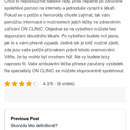
Chce to neposlouchat babské rady, příliš nepátrat po zaručeně
spolehlivé pomoci na internetu a jednoduše vyrazit k lékaři.
Pokud se o potíže s hemoroidy chcete zajímat, tak vám
pomůžou informace o možnostech jejich léčby ve zdravotním
zařízení ON CLINIC. Objednat se na vyšetření můžete bez
doporučení obvodního lékaře. Po vyšetření budete mít jasno,
jak to s vámi přesně vypadá. Jedině tak je totiž možné zjistit,
zda jsou vaše potíže příznakem právě tohoto onemocnění.
Věřte, že by mohlo být mnohem hůř. Ale vy budete brzy
naprosto fit. Vaše ambulantní léčba přinese zaručený výsledek.
Na specialisty ON CLINIC se můžete stoprocentně spolehnout.
4.3/5 - (6 votes)
Previous Post
Skončilo léto definitivně?