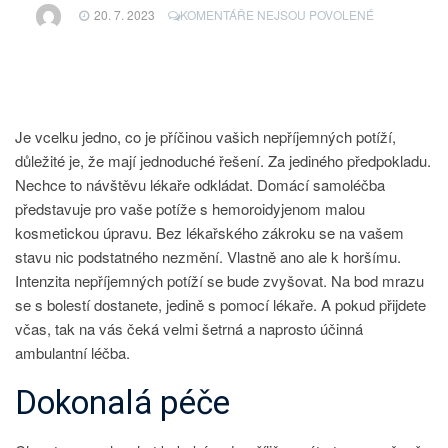
U
20. 7. 2023
KOMENTÁŘE NEJSOU POVOLENÉ
TEXTU
S
NÁZVEM
VČAS
ZNAMENÁ
BEZ
Je vcelku jedno, co je příčinou vašich nepříjemných potíží,
BOLESTI
důležité je, že mají jednoduché řešení. Za jediného předpokladu.
Nechce to návštěvu lékaře odkládat. Domácí samoléčba
představuje pro vaše potíže s
hemoroidy
jenom malou
kosmetickou úpravu. Bez lékařského zákroku se na vašem
stavu nic podstatného nezmění. Vlastně ano ale k horšímu.
Intenzita nepříjemných potíží se bude zvyšovat. Na bod mrazu
se s bolestí dostanete, jedině s pomocí lékaře. A pokud přijdete
včas, tak na vás čeká velmi šetrná a naprosto účinná
ambulantní léčba.
Dokonalá péče