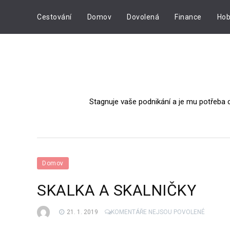
Cestování
Domov
Dovolená
Finance
Hob
Stagnuje vaše podnikání a je mu potřeba 
Domov
SKALKA A SKALNIČKY
U
21. 1. 2019
KOMENTÁŘE NEJSOU POVOLENÉ
TEXTU
S