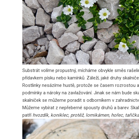
Substrát volíme propustný, mícháme obvykle směs rašelin
přídavkem písku nebo kamínků. Záleží, jaké druhy
skalnič
Rostlinky nesázíme hustě, protože se časem rozrostou a 
podmínky a nároky na zavlažování. Jinak se nám bude ska
skalniček se můžeme poradit s odborníkem v zahradnictví
Můžeme vybírat z nepřeberné spousty druhů a barev. Skaln
patří
hvozdík, koniklec, protěž, lomikámen, hořec, tařička