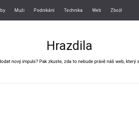
by
Muži
Podnikání
Technika
Web
Zboží
Hrazdila
dodat nový impuls? Pak zkuste, zda to nebude právě náš web, který