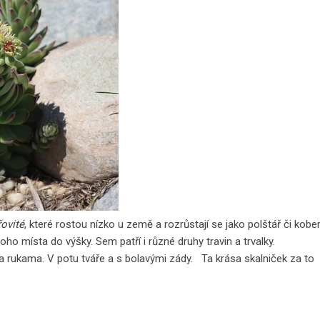
řovité
, které rostou nízko u země a rozrůstají se jako polštář či kobe
oho místa do výšky. Sem patří i různé druhy travin a trvalky.
íma rukama. V potu tváře a s bolavými zády. Ta krása skalniček za to