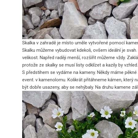
Skalka v zahradě je místo uměle vytvořené pomocí kamenů 
Skalku můžeme vybudovat kdekoli, ovšem ideální je svah
velikost. Napřed raději menší, rozšířit můžeme vždy. Zak
protože ze skalky se musí listy odklízet a kazily by vzhled.
S předstihem se vydáme na kameny. Někdy máme pěkné ko
event. v kamenolomu. Kolikrát přitáhneme kámen, který 
být dobře usazeny, aby se nehýbaly. Na druhu kamene zále