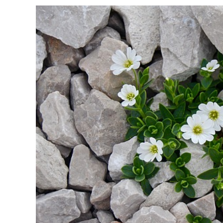
NÁZVEM
SKALKA
A
SKALNIČ