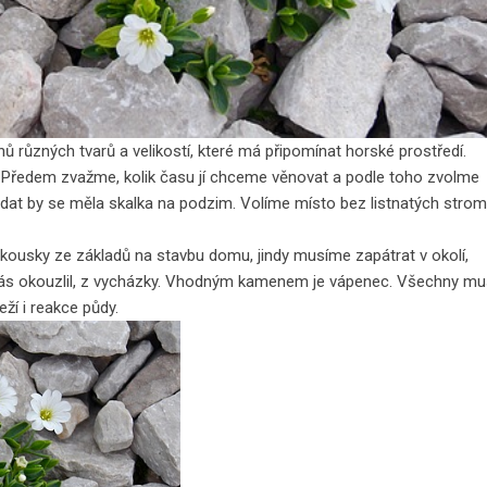
různých tvarů a velikostí, které má připomínat horské prostředí.
. Předem zvažme, kolik času jí chceme věnovat a podle toho zvolme
ládat by se měla skalka na podzim. Volíme místo bez listnatých strom
usky ze základů na stavbu domu, jindy musíme zapátrat v okolí,
nás okouzlil, z vycházky. Vhodným kamenem je vápenec. Všechny mu
ží i reakce půdy.