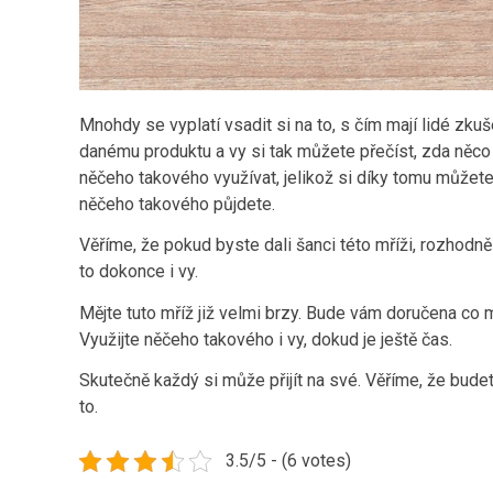
Mnohdy se vyplatí vsadit si na to, s čím mají lidé zk
danému produktu a vy si tak můžete přečíst, zda něco 
něčeho takového využívat, jelikož si díky tomu můžet
něčeho takového půjdete.
Věříme, že pokud byste dali šanci této mříži, rozhod
to dokonce i vy.
Mějte tuto mříž již velmi brzy. Bude vám doručena co 
Využijte něčeho takového i vy, dokud je ještě čas.
Skutečně každý si může přijít na své. Věříme, že budete
to.
3.5/5 - (6 votes)