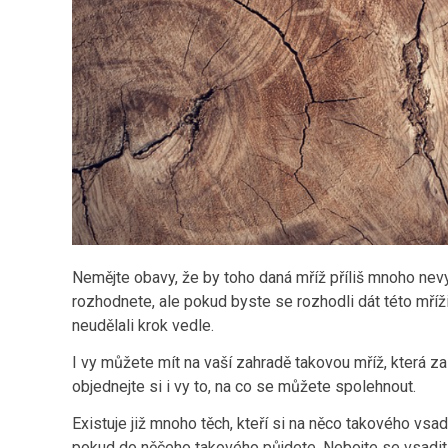
Nemějte obavy, že by toho daná mříž příliš mnoho nevyd
rozhodnete, ale pokud byste se rozhodli dát této mříži 
neudělali krok vedle.
I vy můžete mít na vaší zahradě takovou mříž, která za
objednejte si i vy to, na co se můžete spolehnout.
Existuje již mnoho těch, kteří si na něco takového vsadi
pokud do něčeho takového půjdete. Nebojte se vsadit s