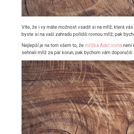
Víte, že i vy máte možnost vsadit si na mříž, která 
byste si na vaší zahradu pořídili rovnou mříž, pak by
Nejlepší je na tom všem to, že
mřížka Adel rovná
není 
sehnali mříž za pár korun, pak bychom vám doporučili z