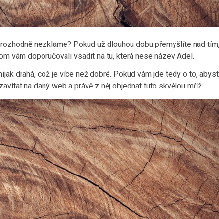
vás rozhodně nezklame? Pokud už dlouhou dobu přemýšlíte nad tím
chom vám doporučovali vsadit na tu, která nese název Adel.
nijak drahá, což je více než dobré. Pokud vám jde tedy o to, abys
avítat na daný web a právě z něj objednat tuto skvělou mříž.