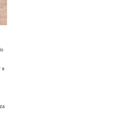
k
do
 a
 za