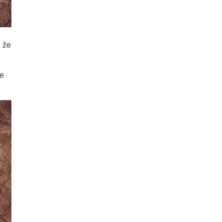
, že
te