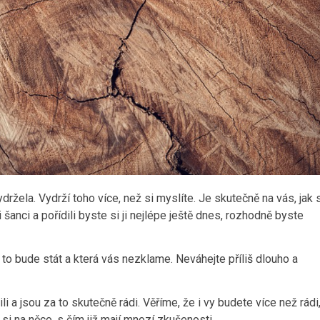
ržela. Vydrží toho více, než si myslíte. Je skutečně na vás, jak 
šanci a pořídili byste si ji nejlépe ještě dnes, rozhodně byste
 to bude stát a která vás nezklame. Neváhejte příliš dlouho a
li a jsou za to skutečně rádi. Věříme, že i vy budete více než rádi
i na něco, s čím již mají mnozí zkušenosti.