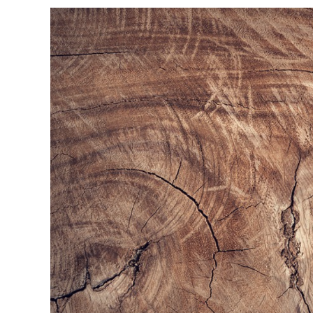
NÁZVE
VSAĎT
NA
ROVNO
MŘÍŽKU