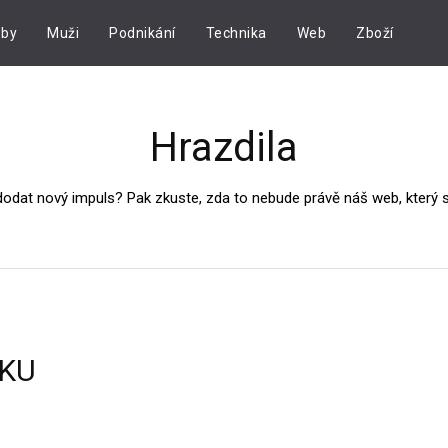
by
Muži
Podnikání
Technika
Web
Zboží
Hrazdila
dodat nový impuls? Pak zkuste, zda to nebude právě náš web, který
ŽKU