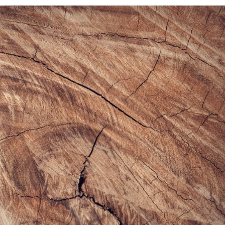
M
E
U