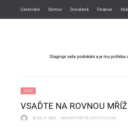
Cestování
Domov
Dovolená
Finance
Hob
Stagnuje vaše podnikání a je mu potřeba 
Zboží
VSAĎTE NA ROVNOU MŘÍ
U
29. 11. 2021
KOMENTÁŘE NEJSOU POVOLENÉ
TEXTU
S