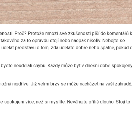
ušenosti. Proč? Protože mnozí své zkušenosti píší do komentářů 
takového za to opravdu stojí nebo naopak nikoliv. Nebojte se
e udělat představu o tom, zda uděláte dobře nebo špatně, pokud 
ně byste neudělali chybu. Každý může být v dnešní době spokojený
možná nejdříve. Již velmi brzy se může nacházet na vaší zahradě.
 spokojeni více, než si myslíte. Neváhejte příliš dlouho. Stojí to