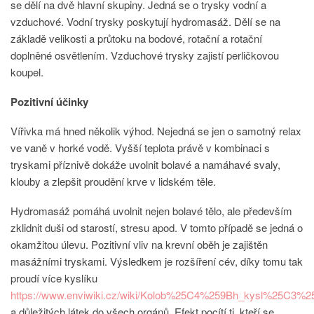
se dělí na dvě hlavní skupiny. Jedná se o trysky vodní a
vzduchové. Vodní trysky poskytují hydromasáž. Dělí se na
základě velikosti a průtoku na bodové, rotační a rotační
doplněné osvětlením. Vzduchové trysky zajistí perličkovou
koupel.
Pozitivní účinky
Vířivka má hned několik výhod. Nejedná se jen o samotný relax
ve vaně v horké vodě. Vyšší teplota právě v kombinaci s
tryskami příznivě dokáže uvolnit bolavé a namáhavé svaly,
klouby a zlepšit proudění krve v lidském těle.
Hydromasáž pomáhá uvolnit nejen bolavé tělo, ale především
zklidnit duši od starostí, stresu apod. V tomto případě se jedná o
okamžitou úlevu. Pozitivní vliv na krevní oběh je zajištěn
masážními tryskami. Výsledkem je rozšíření cév, díky tomu tak
proudí více kyslíku
https://www.enviwiki.cz/wiki/Kolob%25C4%259Bh_kysl%25C3%
a důležitých látek do všech orgánů. Efekt pocítí ti, kteří se