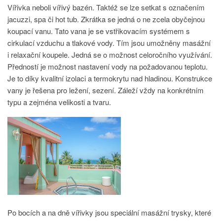
Vířivka neboli vířivý bazén. Taktéž se lze setkat s označením
jacuzzi, spa či hot tub. Zkrátka se jedná o ne zcela obyčejnou
koupací vanu. Tato vana je se vstřikovacím systémem s
cirkulací vzduchu a tlakové vody. Tím jsou umožněny masážní
i relaxační koupele. Jedná se o možnost celoročního využívání.
Předností je možnost nastavení vody na požadovanou teplotu.
Je to díky kvalitní izolaci a termokrytu nad hladinou. Konstrukce
vany je řešena pro ležení, sezení. Záleží vždy na konkrétním
typu a zejména velikosti a tvaru.
Po bocích a na dně vířivky jsou speciální masážní trysky, které