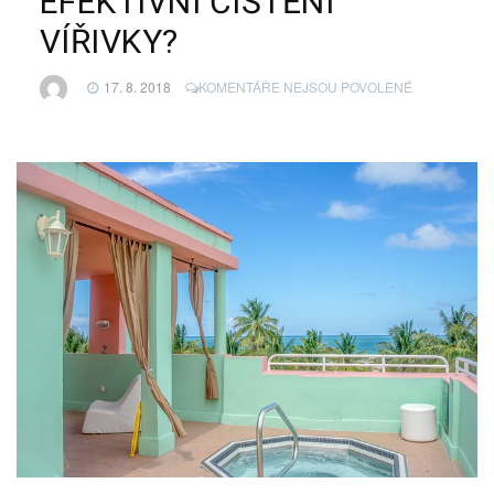
EFEKTIVNÍ ČIŠTĚNÍ
VÍŘIVKY?
U
17. 8. 2018
KOMENTÁŘE NEJSOU POVOLENÉ
TEXTU
S
NÁZVEM
JAK
NA
SPRÁVNÉ
A
EFEKTIVNÍ
ČIŠTĚNÍ
VÍŘIVKY?