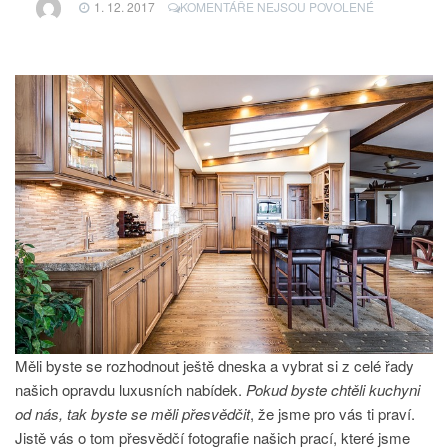
U
1. 12. 2017
KOMENTÁŘE NEJSOU POVOLENÉ
TEXTU
S
NÁZVEM
KUCHYNĚ
NA
MÍRU
PRAHA
Měli byste se rozhodnout ještě dneska a vybrat si z celé řady
našich opravdu luxusních nabídek.
Pokud byste chtěli kuchyni
od nás, tak byste se měli přesvědčit
, že jsme pro vás ti praví.
Jistě vás o tom přesvědčí fotografie našich prací, které jsme