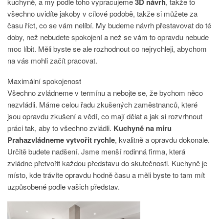
kuchyně, a my podle toho vypracujeme
3D návrh
, takže to
všechno uvidíte jakoby v cílové podobě, takže si můžete za
času říct, co se vám nelíbí. My budeme návrh přestavovat do té
doby, než nebudete spokojení a než se vám to opravdu nebude
moc líbit. Měli byste se ale rozhodnout co nejrychleji, abychom
na vás mohli začít pracovat.
Maximální spokojenost
Všechno zvládneme v termínu a nebojte se, že bychom něco
nezvládli. Máme celou řadu zkušených zaměstnanců, které
jsou opravdu zkušení a vědí, co mají dělat a jak si rozvrhnout
práci tak, aby to všechno zvládli.
Kuchyně na míru
Prahazvládneme vytvořit rychle
, kvalitně a opravdu dokonale.
Určitě budete nadšení. Jsme menší rodinná firma, která
zvládne přetvořit každou představu do skutečnosti. Kuchyně je
místo, kde trávíte opravdu hodně času a měli byste to tam mít
uzpůsobené podle vašich představ.