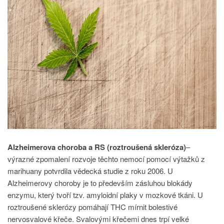
Alzheimerova choroba a RS (roztroušená skleróza)
–
výrazné zpomalení rozvoje těchto nemocí pomocí výtažků z
marihuany potvrdila vědecká studie z roku 2006. U
Alzheimerovy choroby je to především zásluhou blokády
enzymu, který tvoří tzv. amyloidní plaky v mozkové tkáni. U
roztroušené sklerózy pomáhají THC mírnit bolestivé
nervosvalové křeče. Svalovými křečemi dnes trpí velké