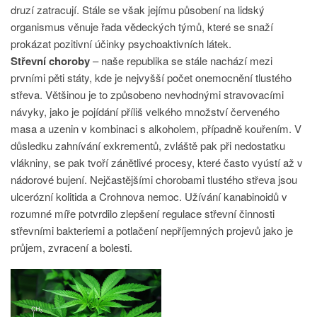
druzí zatracují. Stále se však jejímu působení na lidský
organismus věnuje řada vědeckých týmů, které se snaží
prokázat pozitivní účinky psychoaktivních látek.
Střevní choroby
– naše republika se stále nachází mezi
prvními pěti státy, kde je nejvyšší počet onemocnění tlustého
střeva. Většinou je to způsobeno nevhodnými stravovacími
návyky, jako je pojídání příliš velkého množství červeného
masa a uzenin v kombinaci s alkoholem, případně kouřením. V
důsledku zahnívání exkrementů, zvláště pak při nedostatku
vlákniny, se pak tvoří zánětlivé procesy, které často vyústí až v
nádorové bujení. Nejčastějšími chorobami tlustého střeva jsou
ulcerózní kolitida a Crohnova nemoc. Užívání kanabinoidů
v
rozumné míře potvrdilo zlepšení regulace střevní činnosti
střevními bakteriemi a potlačení nepříjemných projevů jako je
průjem, zvracení a bolesti.