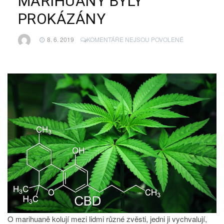
MARIHUANY BYLY
PROKÁZÁNY
U
8. 6. 2019
KOMENTÁŘE NEJSOU POVOLENÉ
TEXTU
S
NÁZVEM
LÉČIVÉ
ÚČINKY
MARIHUANY
BYLY
PROKÁZÁNY
O marihuaně kolují mezi lidmi různé zvěsti, jedni ji vychvalují,