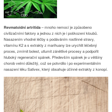
Revmatoidní artritida
– mnoho nemocí je způsobeno
civilizačními faktory a jednou z nich je i poškození kloubů.
Nasazením vhodné léčby s podáváním rostlinné stravy,
vitamínu K2 a s extrakty z marihuany lze urychlit léčebný
proces, zmírnit bolest, utlumit zánětlivé procesy a podpořit
hluboký regenerační spánek. Především spánek je u většiny
chorob velmi důležitý, což se potvrdilo i po experimentálním
nasazení léku Sativex, který obsahuje účinné extrakty z konopí.