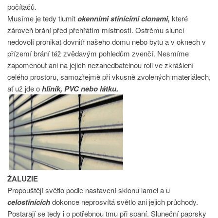
počítačů.
Musíme je tedy tlumit
okenními stínícími clonami,
které
zároveň brání před přehřátím místností. Ostrému slunci
nedovolí pronikat dovnitř našeho domu nebo bytu a v oknech v
přízemí brání též zvědavým pohledům zvenčí. Nesmíme
zapomenout ani na jejich nezanedbatelnou roli ve zkrášlení
celého prostoru, samozřejmě při vkusně zvolených materiálech,
ať už jde o
hliník, PVC nebo látku.
ŽALUZIE
Propouštějí světlo podle nastavení sklonu lamel a u
celostínících
dokonce neprosvítá světlo ani jejich průchody.
Postarají se tedy i o potřebnou tmu při spaní. Sluneční paprsky