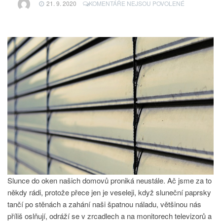
U
21. 9. 2020
KOMENTÁŘE NEJSOU POVOLENÉ
TEXTU
S
NÁZVEM
VNITŘNÍ
OKENNÍ
STÍNĚNÍ
Slunce do oken našich domovů proniká neustále. Ač jsme za to
někdy rádi, protože přece jen je veseleji, když sluneční paprsky
tančí po stěnách a zahání naši špatnou náladu, většinou nás
příliš oslňují, odráží se v zrcadlech a na monitorech televizorů a