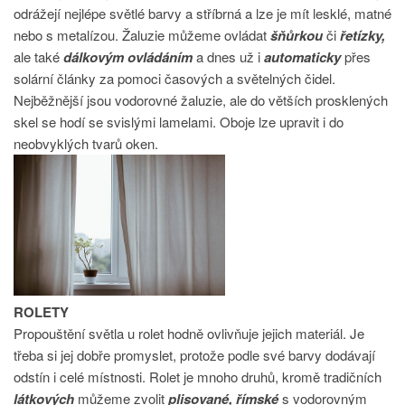
odrážejí nejlépe světlé barvy a stříbrná a lze je mít lesklé, matné
nebo s metalízou. Žaluzie můžeme ovládat
šňůrkou
či
řetízky,
ale také
dálkovým ovládáním
a dnes už i
automaticky
přes
solární články za pomoci časových a světelných čidel.
Nejběžnější jsou vodorovné žaluzie, ale do větších prosklených
skel se hodí se svislými lamelami. Oboje lze upravit i do
neobvyklých tvarů oken.
ROLETY
Propouštění světla u rolet hodně ovlivňuje jejich materiál. Je
třeba si jej dobře promyslet, protože podle své barvy dodávají
odstín i celé místnosti. Rolet je mnoho druhů, kromě tradičních
látkových
můžeme zvolit
plisované, římské
s vodorovným