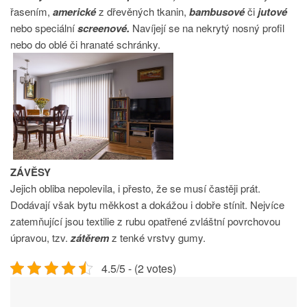
řasením,
americké
z dřevěných tkanin,
bambusové
či
jutové
nebo speciální
screenové.
Navíjejí se na nekrytý nosný profil
nebo do oblé či hranaté schránky.
ZÁVĚSY
Jejich obliba nepolevila, i přesto, že se musí častěji prát.
Dodávají však bytu měkkost a dokážou i dobře stínit. Nejvíce
zatemňující jsou textilie z rubu opatřené zvláštní povrchovou
úpravou, tzv.
zátěrem
z tenké vrstvy gumy.
4.5/5 - (2 votes)