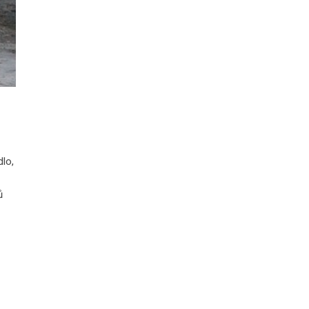
lo,
ů