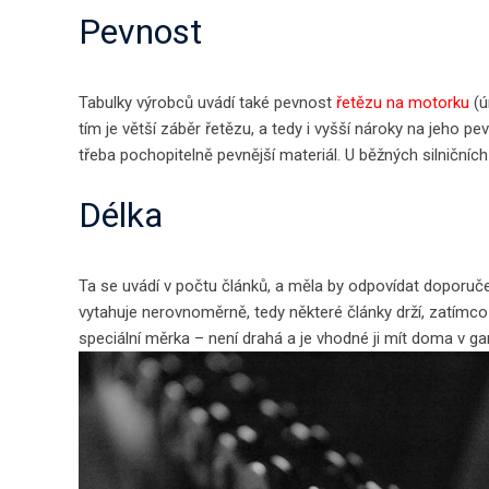
Pevnost
Tabulky výrobců uvádí také pevnost
řetězu na motorku
(ú
tím je větší záběr řetězu, a tedy i vyšší nároky na jeho pe
třeba pochopitelně pevnější materiál. U běžných silničníc
Délka
Ta se uvádí v počtu článků, a měla by odpovídat doporuče
vytahuje nerovnoměrně, tedy některé články drží, zatímco 
speciální měrka – není drahá a je vhodné ji mít doma v ga