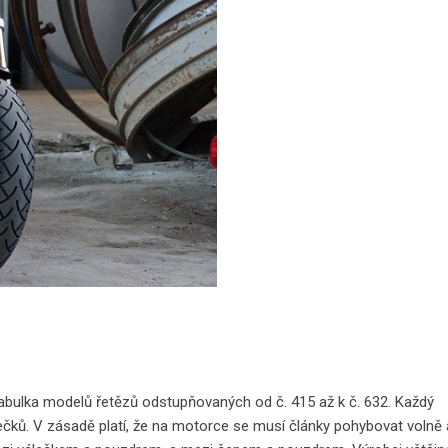
abulka modelů řetězů odstupňovaných od č. 415 až k č. 632. Každý
álečků. V zásadě platí, že na motorce se musí články pohybovat volně 