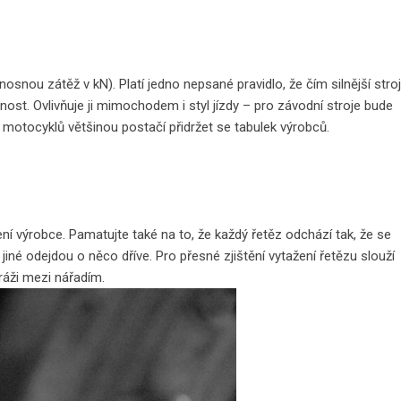
nosnou zátěž v kN). Platí jedno nepsané pravidlo, že čím silnější stroj
vnost. Ovlivňuje ji mimochodem i styl jízdy – pro závodní stroje bude
h motocyklů většinou postačí přidržet se tabulek výrobců.
ní výrobce. Pamatujte také na to, že každý řetěz odchází tak, že se
jiné odejdou o něco dříve. Pro přesné zjištění vytažení řetězu slouží
ráži mezi nářadím.