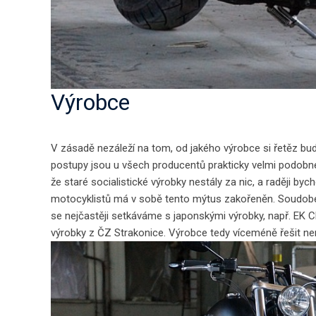
Výrobce
V zásadě nezáleží na tom, od jakého výrobce si řetěz budet
postupy jsou u všech producentů prakticky velmi podobné 
že staré socialistické výrobky nestály za nic, a raději 
motocyklistů má v sobě tento mýtus zakořeněn. Soudobé te
se nejčastěji setkáváme s japonskými výrobky, např. EK C
výrobky z ČZ Strakonice. Výrobce tedy víceméně řešit ne