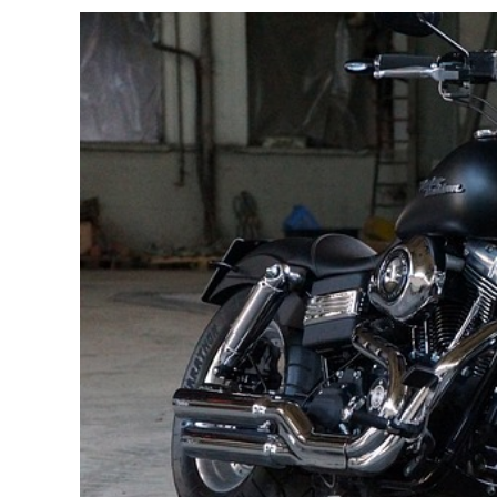
NÁZVEM
VYBÍRÁM
ŘETĚZ
NA
MOTORK