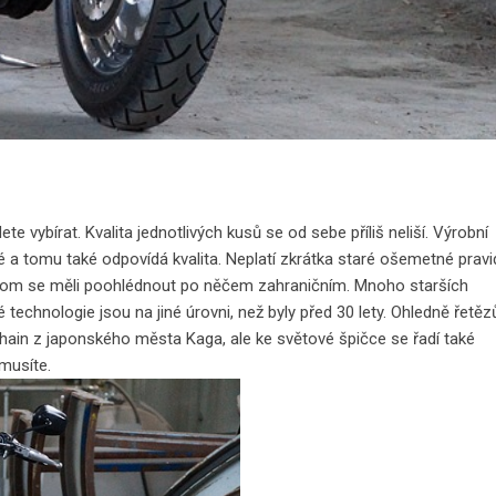
e vybírat. Kvalita jednotlivých kusů se od sebe příliš neliší. Výrobní
a tomu také odpovídá kvalita. Neplatí zkrátka staré ošemetné pravid
bychom se měli poohlédnout po něčem zahraničním. Mnoho starších
chnologie jsou na jiné úrovni, než byly před 30 lety. Ohledně řetěz
hain z japonského města Kaga, ale ke světové špičce se řadí také
musíte.