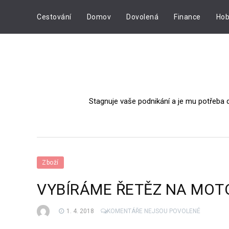
Cestování
Domov
Dovolená
Finance
Hob
Stagnuje vaše podnikání a je mu potřeba 
Zboží
VYBÍRÁME ŘETĚZ NA MOT
U
1. 4. 2018
KOMENTÁŘE NEJSOU POVOLENÉ
TEXTU
S