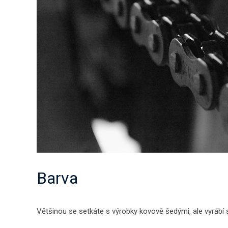
Barva
Většinou se setkáte s výrobky kovově šedými, ale vyrábí s