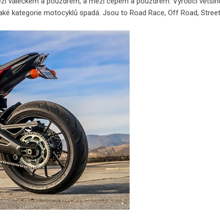
mezi válečkem a pouzdrem, a mezi čepem a pouzdrem. Výrobci větši
jaké kategorie motocyklů spadá. Jsou to Road Race, Off Road, Street