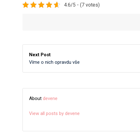
4.6/5 - (7 votes)
Next Post
Víme o nich opravdu vše
About
devene
View all posts by devene