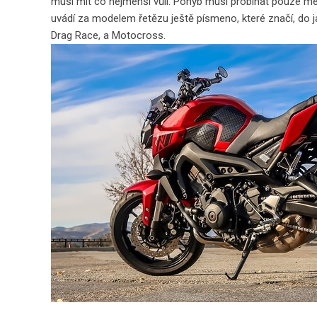
musí mít co nejmenší vůli. Pohyb musí probíhat pouze 
uvádí za modelem řetězu ještě písmeno, které značí, do 
Drag Race, a Motocross.