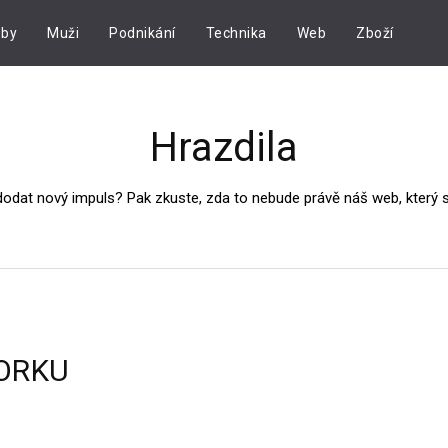
by
Muži
Podnikání
Technika
Web
Zboží
Hrazdila
dodat nový impuls? Pak zkuste, zda to nebude právě náš web, který
ORKU