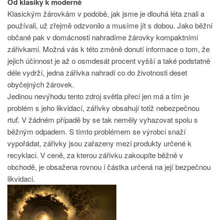
Od klasiky k moderně
Klasickým žárovkám v podobě, jak jsme je dlouhá léta znali a
používali, už zřejmě odzvonilo a musíme jít s dobou. Jako běžní
občané pak v domácnosti nahradíme žárovky kompaktními
zářivkami. Možná vás k této změně donutí informace o tom, že
jejich účinnost je až o osmdesát procent vyšší a také podstatně
déle vydrží, jedna zářivka nahradí co do životnosti deset
obyčejných žárovek.
Jedinou nevýhodu tento zdroj světla přeci jen má a tím je
problém s jeho likvidací, zářivky obsahují totiž nebezpečnou
rtuť. V žádném případě by se tak neměly vyhazovat spolu s
běžným odpadem. S tímto problémem se výrobci snaží
vypořádat, zářivky jsou zařazeny mezi produkty určené k
recyklaci. V ceně, za kterou zářivku zakoupíte běžně v
obchodě, je obsažena rovnou i částka určená na její bezpečnou
likvidaci.