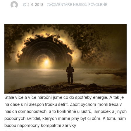
U
2. 6. 2018
KOMENTÁŘE NEJSOU POVOLENÉ
TEXTU
S
NÁZVEM
VÍME
O
NICH
OPRAVDU
VŠE
Stále více a více nároční jsme co do spotřeby energie. A tak je
na čase s ní alespoň trošku šetřit. Začít bychom mohli třeba v
našich domácnostech, a to konkrétně u lustrů, lampiček a jiných
podobných svítidel, kterých máme plný byt či dům. K tomu nám
budou nápomocny kompaktní zářivky