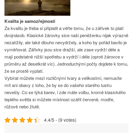
Kvalita je samozřejmostí
Za kvalitu je třeba si připlatit a věřte tomu, že u zářivek to platí
dvojnásob. Klasické žárovky sice naši peněženku nijak výrazně
nezatížily, ale také dlouho nevydržely, a koho by pořád bavilo je
vyměňovat. Zářivky jsou sice dražší, ale zase vydrží déle a
mají podstatně nižší spotřebu a vydrží i déle (oproti žárovce v
průměru až desetkrát víc). Jednoduchými počty dojdete k tomu,
že se prostě vyplatí.
Vybírat můžete mezi rozličnými tvary a velikostmi, nemusíte
mít ani obavy z toho, že by se do vašeho starého lustru
nevešly. Co se týká barev, i zde máte volbu, kromě klasického
teplého světla si můžete místnost ozářit červeně, modře,
růžově nebo žlutě.
4.4/5 - (9 votes)