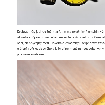
Dvakrát měř, jednou řež
, staré, ale léty osvědčené pravidlo v
následnou úpravou materiálu nejen že tento znehodnotíme, ale 
není jen obyčejný metr. Dokonale vyměřený úhel je právě zásad
měření a výsledek celého díla je přinejmenším neuspokojivý. 
probléme ušetříme.