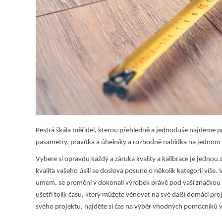
Pestrá škála měřidel, kterou přehledně a jednoduše najdeme 
pasametry, pravítka a úhelníky a rozhodně nabídka na jednom 
Vybere si opravdu každý a záruka kvality a kalibrace je jednou
kvalita vašeho úsilí se doslova posune o několik kategorií víše. 
umem, se promění v dokonalí výrobek právě pod vaší značkou f
ušetří tolik času, který můžete věnovat na své další domácí pr
svého projektu, najděte si čas na výběr vhodných pomocníků 