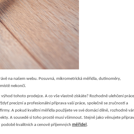
právě na našem webu. Posuvná, mikrometrická měřidla, dutinoměry,
místě nekončí.
 z výhod tohoto prodejce. A co vše vlastně získáte? Rozhodně ulehčení práce
Vždyť precizní a profesionální příprava vaší práce, společně se zručností a
irmy. A pokud kvalitní měřidla použijete ve své domácí dílně, rozhodně v
ojekty. A sousedé si toho prostě musí všimnout.
Stejně jako věnujete přípra
v podobě kvalitních a cenově příjemných
měřidel
.