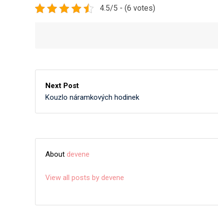
4.5/5 - (6 votes)
Next Post
Kouzlo náramkových hodinek
About
devene
View all posts by devene