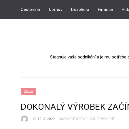
Cestování
Domov
Dovolená
Finance
Hob
Stagnuje vaše podnikání a je mu potřeba 
Zboží
DOKONALÝ VÝROBEK ZAČÍ
U
12. 3. 2022
KOMENTÁŘE NEJSOU POVOLENÉ
TEXTU
S