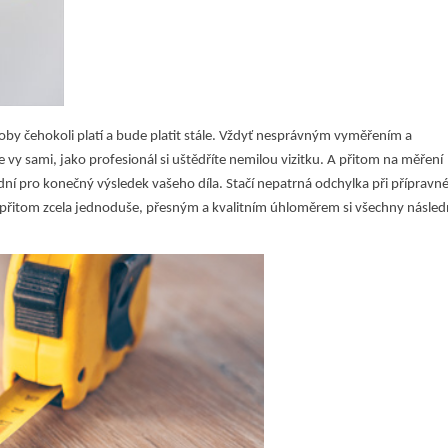
ýroby čehokoli platí a bude platit stále. Vždyť nesprávným vyměřením a
vy sami, jako profesionál si uštědříte nemilou vizitku. A přitom na měření
ní pro konečný výsledek vašeho díla. Stačí nepatrná odchylka při příprav
A přitom zcela jednoduše, přesným a kvalitním úhloměrem si všechny násle