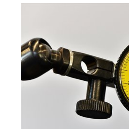
NÁZVEM
DOKONA
VÝROBE
ZAČÍNÁ
PEČLIVÝ
MĚŘENÍM