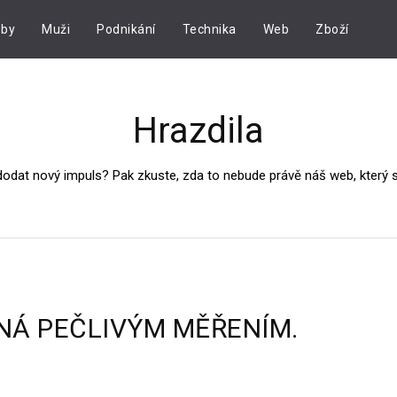
by
Muži
Podnikání
Technika
Web
Zboží
Hrazdila
dodat nový impuls? Pak zkuste, zda to nebude právě náš web, který
NÁ PEČLIVÝM MĚŘENÍM.