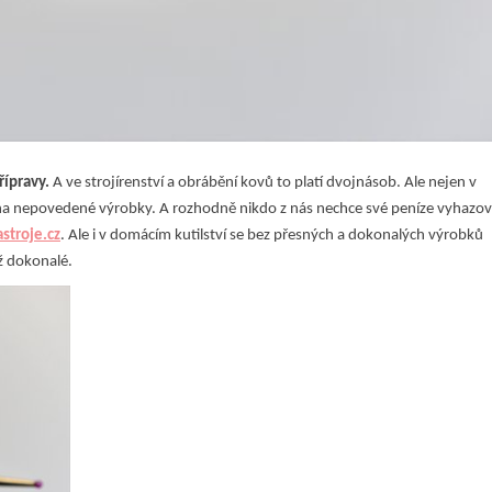
řípravy.
A ve strojírenství a obrábění kovů to platí dvojnásob. Ale nejen v
na nepovedené výrobky. A rozhodně nikdo z nás nechce své peníze vyhazov
astroje.cz
. Ale i v domácím kutilství se bez přesných a dokonalých výrobků
ž dokonalé.