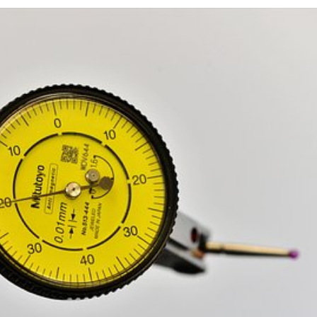
LÝ
K
M
.