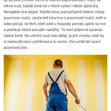
řekne muž, každé ženě se v hlavě vybaví někdo úplně jiný.
Nenajdete dva stejné. Každá žena (samozřejmě hetero) miluje
pozornost mužů. Jenže teď mluvíme o pozornosti mužů, kteří o
sebe pečují, ne těch, kteří sedí u hospody pomalu úplně na mol
a pokřikují slizké sexuální narážky. To není příjemné opravdu
žádné ženě. Ne všichni muži toto dělají, je jich mnoho, kteří by
si nedovolili něco vykřiknout a to cením. Oni určitě též ocení
pozornost žen.