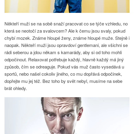
Někteří muži se na sobě snaží pracovat co se týče vzhledu, no
která se neotočí za svalovcem? Ale k čemu jsou svaly, pokud
chybí mozek. Známe hloupé ženy, známe hloupé muže. Stejně i
naopak. Někteří muži jsou opravdoví gentlemani, ale všichni se
rádi seberou a jdou někam s kamarády, aby si od toho mohli
odpočinout. Relaxovat potřebuje každý, hlavně každý má jiný
způsob, čím se odreaguje. Pokud vás muž často vysedává u
sportů, nebo našel cokoliv jiného, co mu dopřává odpočinek,
dopřejte mu jej též. Bez toho by svět nebyl, musíme na sebe
brát ohledy.