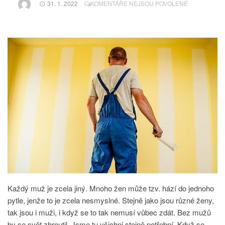
U
31. 1. 2022
KOMENTÁŘE NEJSOU POVOLENÉ
TEXTU
S
NÁZVEM
MUŽI
JSOU
VZÁCNÍ
Každý muž je zcela jiný. Mnoho žen může tzv. hází do jednoho
pytle, jenže to je zcela nesmyslné. Stejně jako jsou různé ženy,
tak jsou i muži, i když se to tak nemusí vůbec zdát. Bez mužů
by se svět zhroutil. Jsme tu všichni stejně potřební. Když se