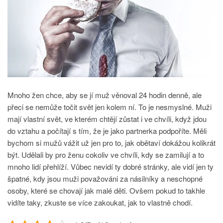
Mnoho žen chce, aby se jí muž věnoval 24 hodin denně, ale
přeci se nemůže točit svět jen kolem ní. To je nesmyslné. Muži
mají vlastní svět, ve kterém chtějí zůstat i ve chvíli, když jdou
do vztahu a počítají s tím, že je jako partnerka podpoříte. Měli
bychom si mužů vážit už jen pro to, jak obětaví dokážou kolikrát
být. Udělali by pro ženu cokoliv ve chvíli, kdy se zamilují a to
mnoho lidí přehlíží. Vůbec nevidí ty dobré stránky, ale vidí jen ty
špatné, kdy jsou muži považováni za násilníky a neschopné
osoby, které se chovají jak malé děti. Ovšem pokud to takhle
vidíte taky, zkuste se více zakoukat, jak to vlastně chodí.