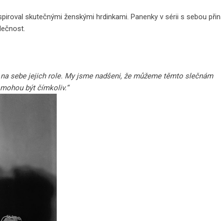
inspiroval skutečnými ženskými hrdinkami. Panenky v sérii s sebou přin
lečnost.
ly na sebe jejich role. My jsme nadšeni, že můžeme těmto slečnám
e mohou být čímkoliv.“