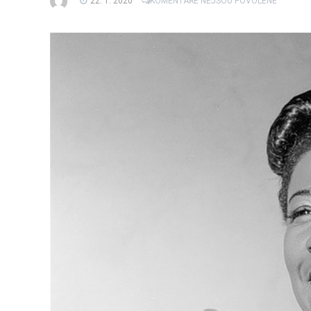
22. 1. 2020
KOMENTÁŘE NEJSOU POVOLENÉ
TEXTU
S
NÁZVEM
TENISTK
OŠETŘO
ČI
AKTIVIS
BOJUJÍC
ZA
PRÁVA
ŽEN
–
BARBIE
A
SÉRIE
INSPIRIN
WOMEN