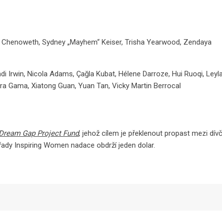
n Chenoweth, Sydney „Mayhem“ Keiser, Trisha Yearwood, Zendaya
di Irwin, Nicola Adams, Çağla Kubat, Hélene Darroze, Hui Ruoqi, Leyl
a Gama, Xiatong Guan, Yuan Tan, Vicky Martin Berrocal
 Dream Gap Project Fund
, jehož cílem je překlenout propast mezi dív
ady Inspiring Women nadace obdrží jeden dolar.