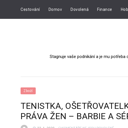
Cestování
Domov
Dovolená
Finance
Hob
Stagnuje vaše podnikání a je mu potřeba 
Zboží
TENISTKA, OŠETŘOVATELKA
PRÁVA ŽEN – BARBIE A S
U