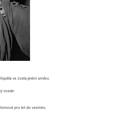
 přispěla ve zcela jiném směru.
ský oceán
 zlomové pro let do vesmíru