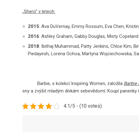
„Shero“ v letech:
2015
: Ava DuVernay, Emmy Rossum, Eva Chen, Kristi
2016
: Ashley Graham, Gabby Douglas, Misty Copeland
2018
: Ibithaj Muhammad, Patty Jenkins, Chloe Kim, Bin
Piedayesh, Lorena Ochoa, Martyna Wojciechowska, Sar
Barbie, s kolekcí Inspiring Women, založila
Barbie
sny a zvýšit mladým dívkám sebevědomí. Koupí panenky ř
4.1/5 - (10 votes)