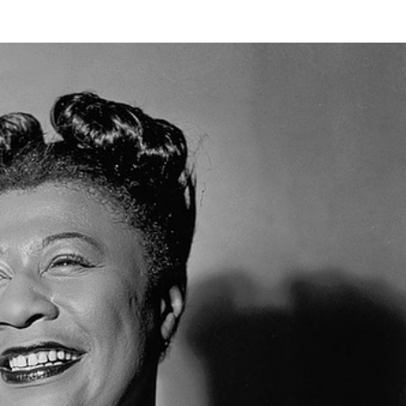
A,
VATELKA
TKA
Í
G