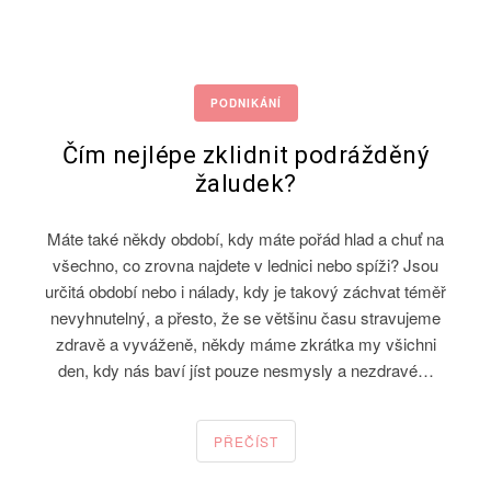
PODNIKÁNÍ
Čím nejlépe zklidnit podrážděný
žaludek?
Máte také někdy období, kdy máte pořád hlad a chuť na
všechno, co zrovna najdete v lednici nebo spíži? Jsou
určitá období nebo i nálady, kdy je takový záchvat téměř
nevyhnutelný, a přesto, že se většinu času stravujeme
zdravě a vyváženě, někdy máme zkrátka my všichni
den, kdy nás baví jíst pouze nesmysly a nezdravé…
PŘEČÍST