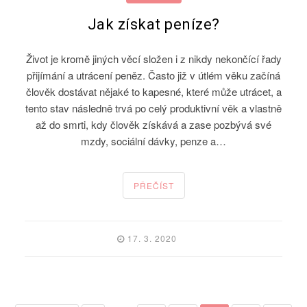
Jak získat peníze?
Život je kromě jiných věcí složen i z nikdy nekončící řady
přijímání a utrácení peněz. Často již v útlém věku začíná
člověk dostávat nějaké to kapesné, které může utrácet, a
tento stav následně trvá po celý produktivní věk a vlastně
až do smrti, kdy člověk získává a zase pozbývá své
mzdy, sociální dávky, penze a…
PŘEČÍST
17. 3. 2020