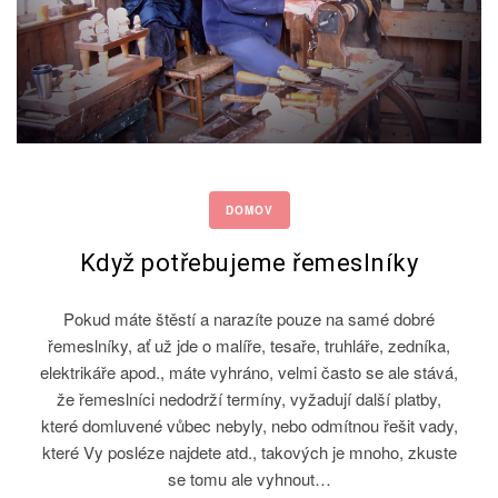
DOMOV
Když potřebujeme řemeslníky
Pokud máte štěstí a narazíte pouze na samé dobré
řemeslníky, ať už jde o malíře, tesaře, truhláře, zedníka,
elektrikáře apod., máte vyhráno, velmi často se ale stává,
že řemeslníci nedodrží termíny, vyžadují další platby,
které domluvené vůbec nebyly, nebo odmítnou řešit vady,
které Vy posléze najdete atd., takových je mnoho, zkuste
se tomu ale vyhnout…