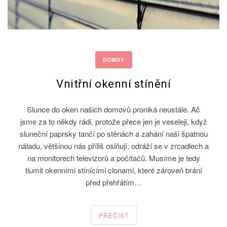
DOMOV
Vnitřní okenní stínění
Slunce do oken našich domovů proniká neustále. Ač
jsme za to někdy rádi, protože přece jen je veseleji, když
sluneční paprsky tančí po stěnách a zahání naši špatnou
náladu, většinou nás příliš oslňují, odráží se v zrcadlech a
na monitorech televizorů a počítačů. Musíme je tedy
tlumit okenními stínícími clonami, které zároveň brání
před přehřátím…
PŘEČÍST